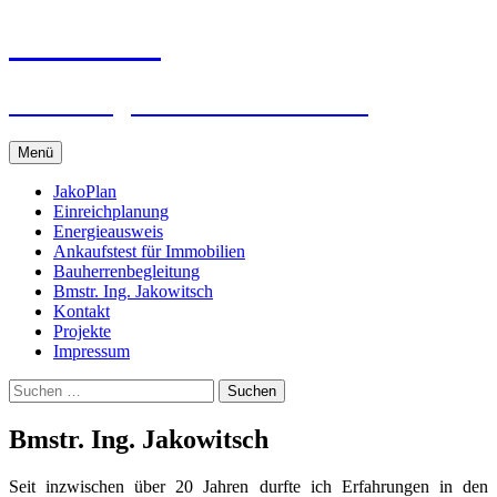
Jako Plan
Bmstr. Ing. Michael Jakowitsch
Springe
Menü
zum
Inhalt
JakoPlan
Einreichplanung
Energieausweis
Ankaufstest für Immobilien
Bauherrenbegleitung
Bmstr. Ing. Jakowitsch
Kontakt
Projekte
Impressum
Suchen
nach:
Bmstr. Ing. Jakowitsch
Seit inzwischen über 20 Jahren durfte ich Erfahrungen in den