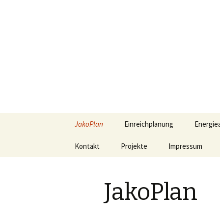
Jako Plan
Bmstr. Ing. Michael Jakowitsch
Springe
JakoPlan
Einreichplanung
Energie
zum
Inhalt
Kontakt
Projekte
Impressum
JakoPlan